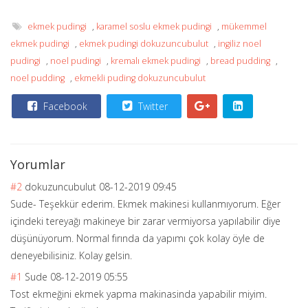
ekmek pudingi
,
karamel soslu ekmek pudingi
,
mükemmel
ekmek pudingi
,
ekmek pudingi dokuzuncubulut
,
ingiliz noel
pudingi
,
noel pudingi
,
kremalı ekmek pudingi
,
bread pudding
,
noel pudding
,
ekmekli puding dokuzuncubulut
Facebook
Twitter
Yorumlar
#2
dokuzuncubulut
08-12-2019 09:45
Sude- Teşekkür ederim. Ekmek makinesi kullanmıyorum. Eğer
içindeki tereyağı makineye bir zarar vermiyorsa yapılabilir diye
düşünüyorum. Normal fırında da yapımı çok kolay öyle de
deneyebilisiniz
. Kolay gelsin.
#1
Sude
08-12-2019 05:55
Tost ekmeğini ekmek yapma makinasinda yapabilir miyim.