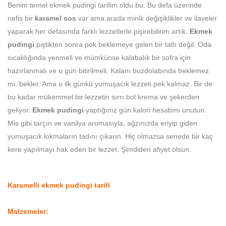
Benim temel ekmek pudingi tarifim oldu bu. Bu defa üzerinde
nefis bir
karamel sos
var ama arada minik değişiklikler ve ilaveler
yaparak her defasında farklı lezzetlerle pişirebilirim artık.
Ekmek
pudingi
piştikten sonra pek beklemeye gelen bir tatlı değil. Oda
sıcaklığında yenmeli ve mümkünse kalabalık bir sofra için
hazırlanmalı ve o gün bitirilmeli. Kalanı buzdolabında beklemez
mi, bekler. Ama o ilk günkü yumuşacık lezzeti pek kalmaz. Bir de
bu kadar mükemmel bir lezzetin sırrı bol krema ve şekerden
geliyor.
Ekmek pudingi
yaptığınız gün kalori hesabını unutun.
Mis gibi tarçın ve vanilya aromasıyla, ağzınızda eriyip giden
yumuşacık lokmaların tadını çıkarın. Hiç olmazsa senede bir kaç
kere yapılmayı hak eden bir lezzet. Şimdiden afiyet olsun.
Karamelli ekmek pudingi tarifi
Malzemeler: