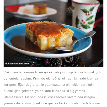
Çok uzun bir zamandır
en iyi ekmek pudingi
tarifini bulmak çok
denemeler yaptım. Kiminde ekmeği iyi olmadı, kiminde kremalı
karışımı. Eğer doğru tarifle yapmazsanız ekmekler sert kalır,
pudini içine çekmez, ya da kuru kuru olur ki hiç yemek
istemezseniz. En sonunda içi cheesecake kıvamında isteğim
yumuşaklıkta, dışı güzel ince gevrek bir kabuk olan tarifi buldum.