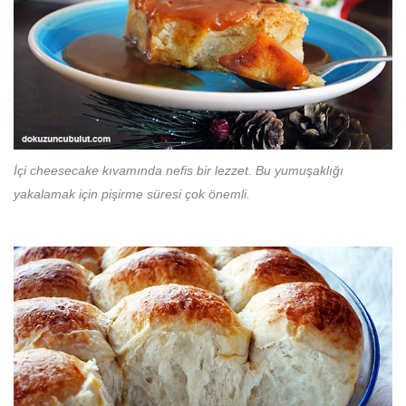
İçi cheesecake kıvamında nefis bir lezzet. Bu yumuşaklığı
yakalamak için pişirme süresi çok önemli.