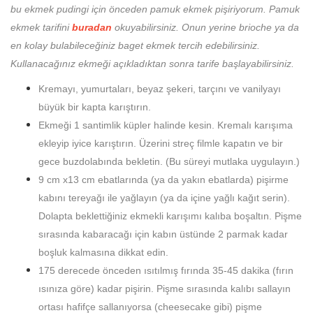
bu ekmek pudingi için önceden pamuk ekmek pişiriyorum. Pamuk
ekmek tarifini
buradan
okuyabilirsiniz. Onun yerine brioche ya da
en kolay bulabileceğiniz baget ekmek tercih edebilirsiniz.
Kullanacağınız ekmeği açıkladıktan sonra tarife başlayabilirsiniz.
Kremayı, yumurtaları, beyaz şekeri, tarçını ve vanilyayı
büyük bir kapta karıştırın.
Ekmeği 1 santimlik küpler halinde kesin. Kremalı karışıma
ekleyip iyice karıştırın. Üzerini streç filmle kapatın ve bir
gece buzdolabında bekletin. (Bu süreyi mutlaka uygulayın.)
9 cm x13 cm ebatlarında (ya da yakın ebatlarda) pişirme
kabını tereyağı ile yağlayın (ya da içine yağlı kağıt serin).
Dolapta beklettiğiniz ekmekli karışımı kalıba boşaltın. Pişme
sırasında kabaracağı için kabın üstünde 2 parmak kadar
boşluk kalmasına dikkat edin.
175 derecede önceden ısıtılmış fırında 35-45 dakika (fırın
ısınıza göre) kadar pişirin. Pişme sırasında kalıbı sallayın
ortası hafifçe sallanıyorsa (cheesecake gibi) pişme