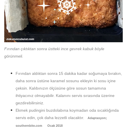
Fırından çıktıktan sonra üstteki ince gevrek kabuk böyle
görünmeli.
Fırından aldıktan sonra 15 dakika kadar soğumaya bırakın,
daha sonra üstüne karamel sosunu ekleyin ki sosu içine
çeksin. Kalıbınızın ölçüsüne göre sosun tamamına
ihtiyacınız olmayabilir. Kalanını servis sırasında üzerine
gezdirebilirsiniz.
Ekmek pudingini buzdolabına koymadan oda sıcaklığında
servis edin, çok daha lezzetli olacaktır.
Adaptasyon;
southernbite.com Ocak 2018