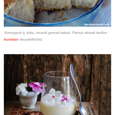
Yumuşacık iç doku, incecik gevrek kabuk. Pamuk ekmek tarifimi
buradan
okuyabilirsiniz.