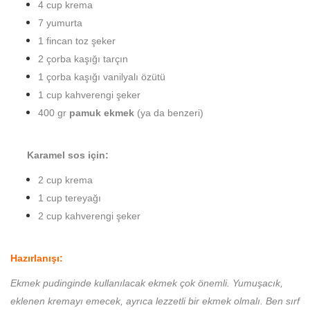
4 cup krema
7 yumurta
1 fincan toz şeker
2 çorba kaşığı tarçın
1 çorba kaşığı vanilyalı özütü
1 cup kahverengi şeker
400 gr
pamuk ekmek
(ya da benzeri)
Karamel sos için:
2 cup krema
1 cup tereyağı
2 cup kahverengi şeker
Hazırlanışı:
Ekmek pudinginde kullanılacak ekmek çok önemli. Yumuşacık,
eklenen kremayı emecek, ayrıca lezzetli bir ekmek olmalı. Ben sırf