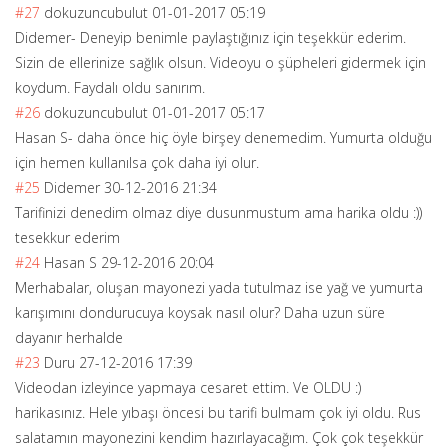
#27
dokuzuncubulut
01-01-2017 05:19
Didemer- Deneyip benimle paylaştığınız için teşekkür ederim.
Sizin de ellerinize sağlık olsun. Videoyu o şüpheleri gidermek için
koydum. Faydalı oldu sanırım.
#26
dokuzuncubulut
01-01-2017 05:17
Hasan S- daha önce hiç öyle birşey denemedim. Yumurta olduğu
için hemen kullanılsa çok daha iyi olur.
#25
Didemer
30-12-2016 21:34
Tarifinizi denedim olmaz diye dusunmustum ama harika oldu :))
tesekkur ederim
#24
Hasan S
29-12-2016 20:04
Merhabalar, oluşan mayonezi yada tutulmaz ise yağ ve yumurta
karışımını dondurucuya koysak nasıl olur? Daha uzun süre
dayanır herhalde
#23
Duru
27-12-2016 17:39
Videodan izleyince yapmaya cesaret ettim. Ve OLDU :)
harikasınız. Hele yıbaşı öncesi bu tarifi bulmam çok iyi oldu. Rus
salatamın mayonezini kendim hazırlayacağım. Çok çok teşekkür