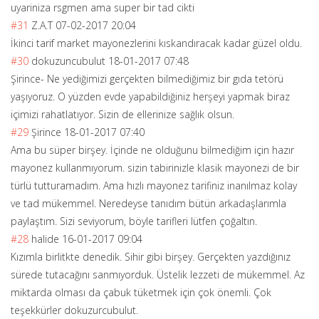
uyariniza rsgmen ama super bir tad cikti
#31
Z.A.T
07-02-2017 20:04
İkinci tarif market mayonezlerini kıskandıracak kadar güzel oldu.
#30
dokuzuncubulut
18-01-2017 07:48
Şirince- Ne yediğimizi gerçekten bilmediğimiz bir gıda tetörü
yaşıyoruz. O yüzden evde yapabildiğiniz herşeyi yapmak biraz
içimizi rahatlatıyor. Sizin de ellerinize sağlık olsun.
#29
Şirince
18-01-2017 07:40
Ama bu süper birşey. İçinde ne olduğunu bilmediğim için hazır
mayonez kullanmıyorum. sizin tabirinizle klasik mayonezi de bir
türlü tutturamadım. Ama hızlı mayonez tarifiniz inanılmaz kolay
ve tad mükemmel. Neredeyse tanıdım bütün arkadaşlarımla
paylaştım. Sizi seviyorum, böyle tarifleri lütfen çoğaltın.
#28
halide
16-01-2017 09:04
Kızımla birlitkte denedik. Sihir gibi birşey. Gerçekten yazdığınız
sürede tutacağını sanmıyorduk. Üstelik lezzeti de mükemmel. Az
miktarda olması da çabuk tüketmek için çok önemli. Çok
teşekkürler dokuzurcubulut.