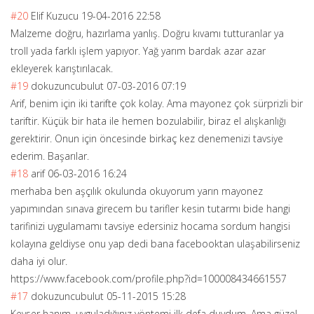
#20
Elif Kuzucu
19-04-2016 22:58
Malzeme doğru, hazırlama yanlış. Doğru kıvamı tutturanlar ya
troll yada farklı işlem yapıyor. Yağ yarım bardak azar azar
ekleyerek karıştırılacak.
#19
dokuzuncubulut
07-03-2016 07:19
Arif, benim için iki tarifte çok kolay. Ama mayonez çok sürprizli bir
tariftir. Küçük bir hata ile hemen bozulabilir, biraz el alışkanlığı
gerektirir. Onun için öncesinde birkaç kez denemenizi tavsiye
ederim. Başarılar.
#18
arif
06-03-2016 16:24
merhaba ben aşçılık okulunda okuyorum yarın mayonez
yapımından sınava girecem bu tarifler kesin tutarmı bide hangi
tarifinizi uygulamamı tavsiye edersiniz hocama sordum hangisi
kolayına geldiyse onu yap dedi bana facebooktan ulaşabilirseniz
daha iyi olur.
https://www.facebook.com/profile.php?id=100008434661557
#17
dokuzuncubulut
05-11-2015 15:28
Kevser hanım, uyguladığınız yöntemi ilk defa duydum. Ama güzel