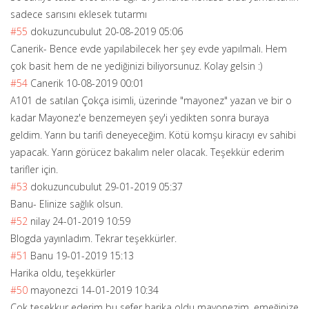
sadece sarısını eklesek tutarmı
#55
dokuzuncubulut
20-08-2019 05:06
Canerik- Bence evde yapılabilecek her şey evde yapılmalı. Hem
çok basit hem de ne yediğinizi biliyorsunuz. Kolay gelsin :)
#54
Canerik
10-08-2019 00:01
A101 de satılan Çokça isimli, üzerinde "mayonez" yazan ve bir o
kadar Mayonez'e benzemeyen şey'i yedikten sonra buraya
geldim. Yarın bu tarifi deneyeceğim. Kötü komşu kiracıyı ev sahibi
yapacak. Yarın görücez bakalım neler olacak. Teşekkür ederim
tarifler için.
#53
dokuzuncubulut
29-01-2019 05:37
Banu- Elinize sağlık olsun.
#52
nilay
24-01-2019 10:59
Blogda yayınladım. Tekrar teşekkürler.
#51
Banu
19-01-2019 15:13
Harika oldu, teşekkürler
#50
mayonezci
14-01-2019 10:34
Cok tesekkur ederim bu sefer harika oldu mayonezim. emeğinize