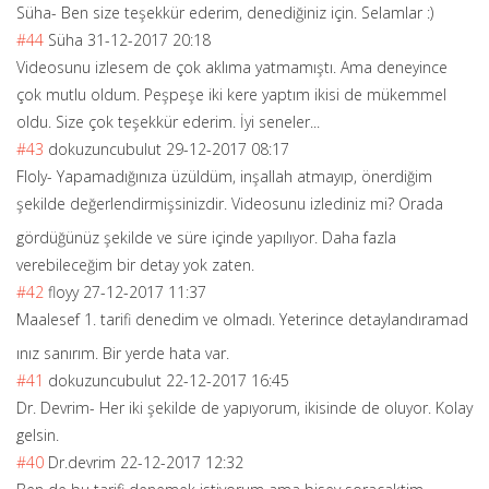
Süha- Ben size teşekkür ederim, denediğiniz için. Selamlar :)
#44
Süha
31-12-2017 20:18
Videosunu izlesem de çok aklıma yatmamıştı. Ama deneyince
çok mutlu oldum. Peşpeşe iki kere yaptım ikisi de mükemmel
oldu. Size çok teşekkür ederim. İyi seneler...
#43
dokuzuncubulut
29-12-2017 08:17
Floly- Yapamadığınıza üzüldüm, inşallah atmayıp, önerdiğim
şekilde değerlendirmişs
inizdir. Videosunu izlediniz mi? Orada
gördüğünüz şekilde ve süre içinde yapılıyor. Daha fazla
verebileceğim bir detay yok zaten.
#42
floyy
27-12-2017 11:37
Maalesef 1. tarifi denedim ve olmadı. Yeterince detaylandıramad
ınız sanırım. Bir yerde hata var.
#41
dokuzuncubulut
22-12-2017 16:45
Dr. Devrim- Her iki şekilde de yapıyorum, ikisinde de oluyor. Kolay
gelsin.
#40
Dr.devrim
22-12-2017 12:32