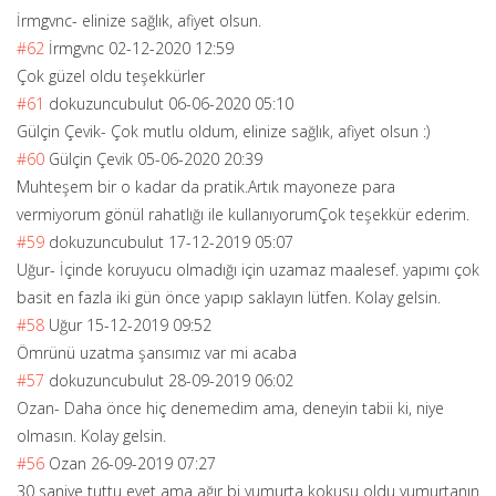
İrmgvnc- elinize sağlık, afiyet olsun.
#62
İrmgvnc
02-12-2020 12:59
Çok güzel oldu teşekkürler
#61
dokuzuncubulut
06-06-2020 05:10
Gülçin Çevik- Çok mutlu oldum, elinize sağlık, afiyet olsun :)
#60
Gülçin Çevik
05-06-2020 20:39
Muhteşem bir o kadar da pratik.Artık mayoneze para
vermiyorum gönül rahatlığı ile kullanıyorumÇok teşekkür ederim.
#59
dokuzuncubulut
17-12-2019 05:07
Uğur- İçinde koruyucu olmadığı için uzamaz maalesef. yapımı çok
basit en fazla iki gün önce yapıp saklayın lütfen. Kolay gelsin.
#58
Uğur
15-12-2019 09:52
Ömrünü uzatma şansımız var mi acaba
#57
dokuzuncubulut
28-09-2019 06:02
Ozan- Daha önce hiç denemedim ama, deneyin tabii ki, niye
olmasın. Kolay gelsin.
#56
Ozan
26-09-2019 07:27
30 saniye tuttu evet ama ağır bi yumurta kokusu oldu yumurtanın