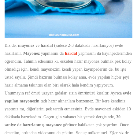
Biz de,
mayonez
ve
hardal
(sadece 2-3 dakikada hazırlanıyor) evde
hazırlanır.
Mayonez
yapmasını da
hardal
yapmasını da kayınpederimden
öğrendim. Tahmin edersiniz ki, eskiden hazır mayonez bulmak pek kolay
olmadığı için, kendi mayonezini kendi yapan kayınpederim de, bu işte
üstad sayılır. Şimdi hazırını bulması kolay ama, evde yapılan hiçbir şeyi
hazır almama takıntısı olan biri olarak hala kendim yapıyorum.
Unutmayın raf ömrü uzayan gıdalar, sizin ömrünüzü kısaltır. Ayrıca
evde
yapılan mayonezin
tadı hazır alınanlara benzemez. Bir kere kendiniz
yaptınız mı, diğerlerini pek tercih etmezsiniz. Evde mayonezi eskiden 10
dakikada hazırlardım. Geçen gün yabancı bir yemek dergisinde,
30
saniye de hazırlanmış mayonez
görünce hakikaten çok şaşırdım. Önce
denedim, ardından videosunu da çektim. Sonuç mükemmel. Eğer siz de