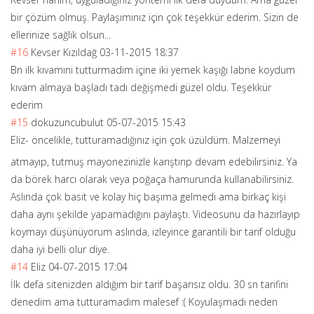
bir çözüm olmuş. Paylaşımınız için çok teşekkür ederim. Sizin de
ellerinize sağlık olsun...
#16
Kevser Kızıldağ
03-11-2015 18:37
Bn ilk kıvamıni tutturmadim içine iki yemek kaşığı labne koydum
kıvam almaya başladı tadı değişmedi güzel oldu. Teşekkür
ederim
#15
dokuzuncubulut
05-07-2015 15:43
Eliz- öncelikle, tutturamadığını
z için çok üzüldüm. Malzemeyi
atmayıp, tutmuş mayonezinizle karıştırıp devam edebilirsiniz. Ya
da börek harcı olarak veya poğaça hamurunda kullanabilirsiniz.
Aslında çok basit ve kolay hiç başıma gelmedi ama birkaç kişi
daha aynı şekilde yapamadığını paylaştı. Videosunu da hazırlayıp
koymayı düşünüyorum aslında, izleyince garantili bir tarif olduğu
daha iyi belli olur diye.
#14
Eliz
04-07-2015 17:04
İlk defa sitenizden aldığım bir tarif başarısız oldu. 30 sn tarifini
denedim ama tutturamadım malesef :( Koyulaşmadı neden