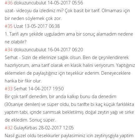
#36
dokuzuncubulut
14-05-2017 05:56
uzat- videoyu da izlediniz mi? Çok basit bir tarif. Olmaması için
bir neden söylemek çok zor.
#35
Uzat
13-05-2017 06:38
1. Tarifi aynı şekilde uyguladım ama bir sonuç alamadım nedene
ne olabilir?
#34
dokuzuncubulut
16-04-2017 06:20
Serhat - Sizin de ellerinize sağlık olsun. Ben de çeşnilendirerek
hazırlıyorum, ama tarif olarak en klasik halini veriyorum. Yaptığınız
eklemeleri de paylaştığınız için teşekkür ederim. Deneyeceklere
harika bir fikir olur.
#33
Serhat
14-04-2017 19:50
Bir çok tarif denedim, bir anda kalkıp bunu da denedim
(30saniye denilen) ve süper oldu, bu tarifte bi kaç küçük farklılıkta
yaptım tabi, içinde sarımsak bekletilmiş doğal zeytin yağı ve sirke
de ekledim. Sonuç süper.
#32
GulayKirbas
28-02-2017 12:05
Nasil guzel oldu tesekkurler paylasiminiz icin zeytinysgiyla yaptim