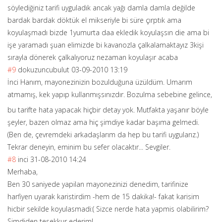
söylediğiniz tarifi uyguladık ancak yağı damla damla değilde
bardak bardak döktük el mikseriyle bi süre çırptık ama
koyulaşmadı bizde 1yumurta daa ekledik koyulaşsın die ama bi
işe yaramadı şuan elimizde bi kavanozla çalkalamaktayız 3kişi
sırayla dönerek çalkalıyoruz nezaman koyulaşır acaba
#9
dokuzuncubulut
03-09-2010 13:19
İnci Hanım, mayonezinizin bozulduğuna üzüldüm. Umarım
atmamış, kek yapıp kullanmışsınızd
ır. Bozulma sebebine gelince,
bu tarifte hata yapacak hiçbir detay yok. Mutfakta yaşanır böyle
şeyler, bazen olmaz ama hiç şimdiye kadar başıma gelmedi.
(Ben de, çevremdeki arkadaşlarım da hep bu tarifi uygularız.)
Tekrar deneyin, eminim bu sefer olacaktır... Sevgiler.
#8
inci
31-08-2010 14:24
Merhaba,
Ben 30 saniyede yapilan mayonezinizi denedim, tarifinize
harfiyen uyarak karistirdim -hem de 15 dakika!- fakat karisim
hicbir sekilde koyulasmadi:( Sizce nerde hata yapmis olabilirim?
Simdiden tesekkur ederim!