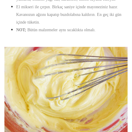
El mikseri ile çırpın. Birkaç saniye içinde mayoneziniz hazır.
Kavanozun ağzını kapatıp buzdolabına kaldırın. En geç iki gün
içinde tüketin.
NOT;
Bütün malzemeler aynı sıcaklıkta olmalı.