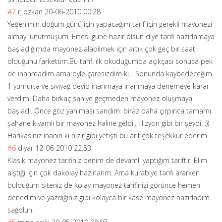
#7
r_ozkan
20-06-2010 00:28
Yeğenimin doğum günü için yapacağım tarif için gerekli mayonezi
almayı unutmuşum. Ertesi güne hazır olsun diye tarifi hazırlamaya
başladığımda mayonez alabilmek için artık çok geç bir saat
olduğunu farkettim.Bu tarifi ilk okuduğumda açıkçası sonuca pek
de inanmadım ama öyle çaresizdim ki... Sonunda kaybedeceğim
1 yumurta ve sıvıyağ deyip inanmaya inanmaya denemeye karar
verdim. Daha birkaç saniye geçmeden mayonez oluşmaya
başladı. Önce göz yanıması sandım. biraz daha çırpınca tamamı
şahane kıvamlı bir mayonez haline geldi.. İllizyon gibi bir şeydi. :))
Harikasınız inanın ki hızır gibi yetişti bu arif çok teşekkür ederim.
#6
diyar
12-06-2010 22:53
Klasik mayonez tarifiniz benim de devamlı yaptığım tariftir. Elim
alştığı için çok dakolay hazırlarım. Ama kurabiye tarifi ararken
bulduğum siteniz de kolay mayonez tarifinizi görünce hemen
denedim ve yazdığınız gibi kolayca bir kase mayonez hazırladım.
sağolun.