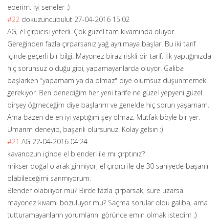
ederim. İyi seneler :)
#22
dokuzuncubulut
27-04-2016 15:02
AG, el çırpıcısı yeterli. Çok güzel tam kıvamında oluyor.
Gereğinden fazla çırparsanız yağ ayrılmaya başlar. Bu iki tarif
içinde geçerli bir bilgi. Mayonez biraz riskli bir tarif. İlk yaptığınızda
hiç sorunsuz olduğu gibi, yapamayanlarda oluyor. Galiba
başlarken "yapamam ya da olmaz" diye olumsuz düşünmemek
gerekiyor. Ben denediğim her yeni tarife ne güzel yepyeni güzel
birşey öğrneceğim diye başlarım ve genelde hiç sorun yaşamam.
Ama bazen de en iyi yaptığım şey olmaz. Mutfak böyle bir yer.
Umarım deneyip, başarılı olursunuz. Kolay gelsin :)
#21
AG
22-04-2016 04:24
kavanozun içinde el blenderi ile mı çırptınız?
mikser doğal olarak girmiyor, el çırpıcı ile de 30 saniyede başarılı
olabileceğimi sanmıyorum.
Blender olabiliyor mu? Birde fazla çırparsak, süre uzarsa
mayonez kıvamı bozuluyor mu? Saçma sorular oldu galiba, ama
tutturamayanlar
ın yorumlarını görünce emin olmak istedim :)