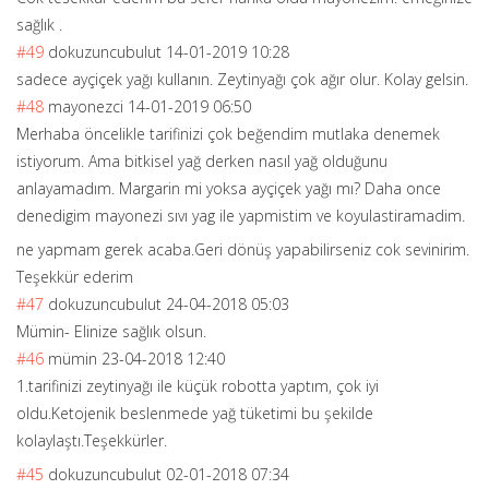
sağlık .
#49
dokuzuncubulut
14-01-2019 10:28
sadece ayçiçek yağı kullanın. Zeytinyağı çok ağır olur. Kolay gelsin.
#48
mayonezci
14-01-2019 06:50
Merhaba öncelikle tarifinizi çok beğendim mutlaka denemek
istiyorum. Ama bitkisel yağ derken nasıl yağ olduğunu
anlayamadım. Margarin mi yoksa ayçiçek yağı mı? Daha once
denedigim mayonezi sıvı yag ile yapmistim ve koyulastiramadi
m.
ne yapmam gerek acaba.Geri dönüş yapabilirseniz cok sevinirim.
Teşekkür ederim
#47
dokuzuncubulut
24-04-2018 05:03
Mümin- Elinize sağlık olsun.
#46
mümin
23-04-2018 12:40
1.tarifinizi zeytinyağı ile küçük robotta yaptım, çok iyi
oldu.Ketojenik beslenmede yağ tüketimi bu şekilde
kolaylaştı.Teşe
kkürler.
#45
dokuzuncubulut
02-01-2018 07:34