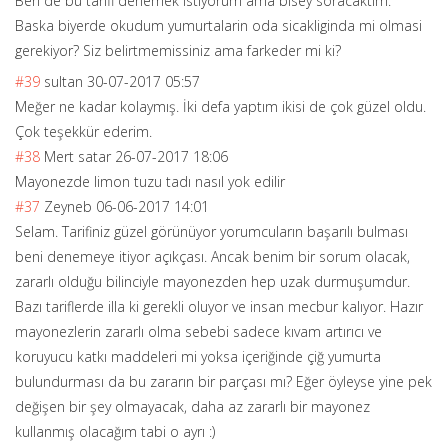
Ben de bu tarifi denemek istiyorum ama bisey soracaktim.
Baska biyerde okudum yumurtalarin oda sicakliginda mi olmasi
gerekiyor? Siz belirtmemissini
z ama farkeder mi ki?
#39
sultan
30-07-2017 05:57
Meğer ne kadar kolaymış. İki defa yaptım ikisi de çok güzel oldu.
Çok teşekkür ederim.
#38
Mert satar
26-07-2017 18:06
Mayonezde limon tuzu tadı nasıl yok edilir
#37
Zeyneb
06-06-2017 14:01
Selam. Tarifiniz güzel görünüyor yorumcuların başarılı bulması
beni denemeye itiyor açıkçası. Ancak benim bir sorum olacak,
zararlı olduğu bilinciyle mayonezden hep uzak durmuşumdur.
Bazı tariflerde illa ki gerekli oluyor ve insan mecbur kalıyor. Hazır
mayonezlerin zararlı olma sebebi sadece kıvam artırıcı ve
koruyucu katkı maddeleri mi yoksa içeriğinde çiğ yumurta
bulundurması da bu zararın bir parçası mı? Eğer öyleyse yine pek
değişen bir şey olmayacak, daha az zararlı bir mayonez
kullanmış olacağım tabi o ayrı :)