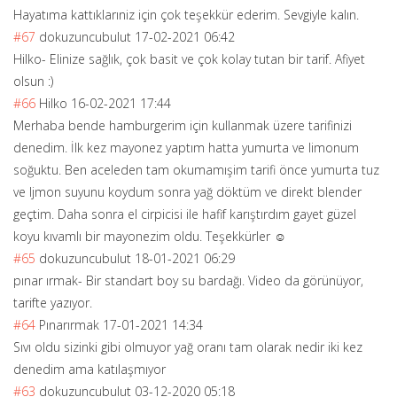
Hayatıma kattıklarıniz için çok teşekkür ederim. Sevgiyle kalın.
#67
dokuzuncubulut
17-02-2021 06:42
Hilko- Elinize sağlık, çok basit ve çok kolay tutan bir tarif. Afiyet
olsun :)
#66
Hilko
16-02-2021 17:44
Merhaba bende hamburgerim için kullanmak üzere tarifinizi
denedim. İlk kez mayonez yaptım hatta yumurta ve limonum
soğuktu. Ben aceleden tam okumamışim tarifi önce yumurta tuz
ve ljmon suyunu koydum sonra yağ döktüm ve direkt blender
geçtim. Daha sonra el cirpicisi ile hafif karıştırdım gayet güzel
koyu kıvamlı bir mayonezim oldu. Teşekkürler ☺️
#65
dokuzuncubulut
18-01-2021 06:29
pınar ırmak- Bir standart boy su bardağı. Video da görünüyor,
tarifte yazıyor.
#64
Pınarırmak
17-01-2021 14:34
Sıvı oldu sizinki gibi olmuyor yağ oranı tam olarak nedir iki kez
denedim ama katılaşmıyor
#63
dokuzuncubulut
03-12-2020 05:18