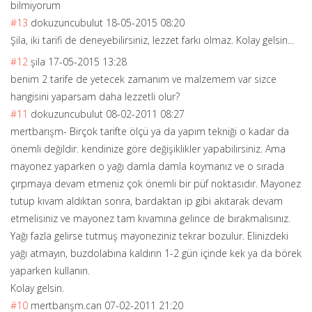
bilmiyorum
#13
dokuzuncubulut
18-05-2015 08:20
Şila, iki tarifi de deneyebilirsini
z, lezzet farkı olmaz. Kolay gelsin...
#12
şila
17-05-2015 13:28
benim 2 tarife de yetecek zamanım ve malzemem var sizce
hangisini yaparsam daha lezzetli olur?
#11
dokuzuncubulut
08-02-2011 08:27
mertbarışm- Birçok tarifte ölçü ya da yapım tekniği o kadar da
önemli değildir. kendinize göre değişiklikler yapabilirsiniz. Ama
mayonez yaparken o yağı damla damla koymanız ve o sırada
çırpmaya devam etmeniz çok önemli bir püf noktasıdır. Mayonez
tutup kıvam aldıktan sonra, bardaktan ip gibi akıtarak devam
etmelisiniz ve mayonez tam kıvamına gelince de bırakmalısınız.
Yağı fazla gelirse tutmuş mayoneziniz tekrar bozulur. Elinizdeki
yağı atmayın, buzdolabına kaldırın 1-2 gün içinde kek ya da börek
yaparken kullanın.
Kolay gelsin.
#10
mertbarışm.can
07-02-2011 21:20