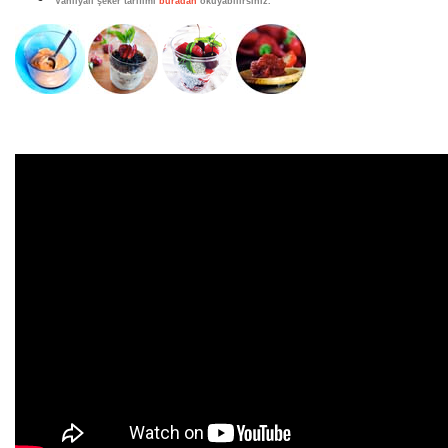
Vanilyalı şeker tarifimi
buradan
okuyabilirsiniz.