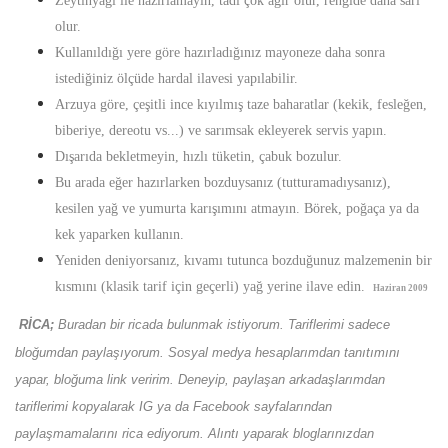
Zeytinyağı ile hazırlamayın, tadı çok ağır olur, rengide daha sarı
olur.
Kullanıldığı yere göre hazırladığınız mayoneze daha sonra
istediğiniz ölçüde hardal ilavesi yapılabilir.
Arzuya göre, çeşitli ince kıyılmış taze baharatlar (kekik, fesleğen,
biberiye, dereotu vs...) ve sarımsak ekleyerek servis yapın.
Dışarıda bekletmeyin, hızlı tüketin, çabuk bozulur.
Bu arada eğer hazırlarken bozduysanız (tutturamadıysanız),
kesilen yağ ve yumurta karışımını atmayın. Börek, poğaça ya da
kek yaparken kullanın.
Yeniden deniyorsanız, kıvamı tutunca bozduğunuz malzemenin bir
kısmını (klasik tarif için geçerli) yağ yerine ilave edin.
Haziran 2009
RİCA;
Buradan bir ricada bulunmak istiyorum. Tariflerimi sadece
bloğumdan paylaşıyorum. Sosyal medya hesaplarımdan tanıtımını
yapar, bloğuma link veririm. Deneyip, paylaşan arkadaşlarımdan
tariflerimi kopyalarak IG ya da Facebook sayfalarından
paylaşmamalarını rica ediyorum. Alıntı yaparak bloglarınızdan