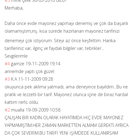
#5
mine çelik
30-05-2010 08:07
Merhaba,
Daha önce evde mayonez yapmayı denemiş ve çok da başarılı
olamamıştım,inş
. kısa sürede hazırlanan mayonez tarifinizi
denemeyi çok istiyorum. Siteyi az önce keşfettim. Harika
tarifleriniz var, ilginç ve faydalı bilgiler var, tebrikler...
Sevgilerimle
#4
gamze
19-11-2009 19:14
annemde yaptı çok güzel
#3
K.A
11-11-2009 09:28
okuyunca pek aklıma yatmadı, ama deneyince bayıldım...Bu ne
pratik ve lezzetli bir tarif. Mayonez olunca içine de biraz hardal
kattım nefis oldu.
#2
mualla
19-09-2009 10:58
ÇALIŞAN BİR KADIN OLARAK HAYATIMDA HİÇ EVDE MAYONEZ
YAPMAMIŞTIM.HER ZAMAN MARKETTEN ALMAM GEREKTİ.AYRICA
DA ÇOK SEVERİM.BU TARİFİ YENİ İŞİMDEDE KULLANIRSAM