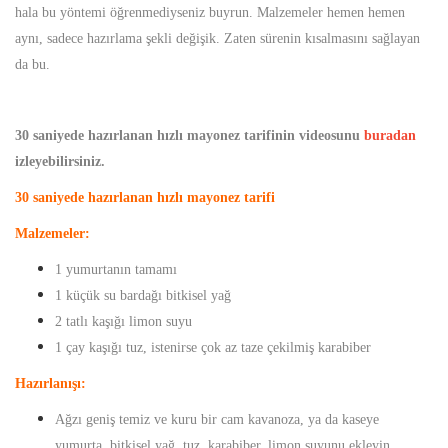
hala bu yöntemi öğrenmediyseniz buyrun. Malzemeler hemen hemen
aynı, sadece hazırlama şekli değişik. Zaten sürenin kısalmasını sağlayan
da bu.
30 saniyede hazırlanan hızlı mayonez tarifinin videosunu
buradan
izleyebilirsiniz.
30 saniyede hazırlanan hızlı mayonez tarifi
M
alzemeler:
1 yumurtanın tamamı
1 küçük su bardağı bitkisel yağ
2 tatlı kaşığı limon suyu
1 çay kaşığı tuz, istenirse çok az taze çekilmiş karabiber
Hazırlanışı:
Ağzı geniş temiz ve kuru bir cam kavanoza, ya da kaseye
yumurta, bitkisel yağ, tuz, karabiber, limon suyunu ekleyin.