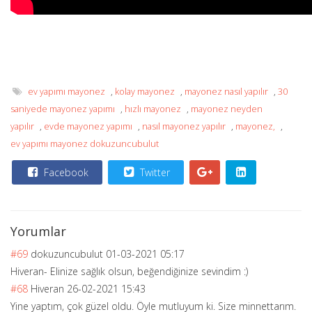
ev yapımı mayonez
,
kolay mayonez
,
mayonez nasıl yapılır
,
30
saniyede mayonez yapımı
,
hızlı mayonez
,
mayonez neyden
yapılır
,
evde mayonez yapımı
,
nasıl mayonez yapılır
,
mayonez,
,
ev yapımı mayonez dokuzuncubulut
Facebook
Twitter
Yorumlar
#69
dokuzuncubulut
01-03-2021 05:17
Hiveran- Elinize sağlık olsun, beğendiğinize sevindim :)
#68
Hiveran
26-02-2021 15:43
Yine yaptım, çok güzel oldu. Öyle mutluyum ki. Size minnettarım.