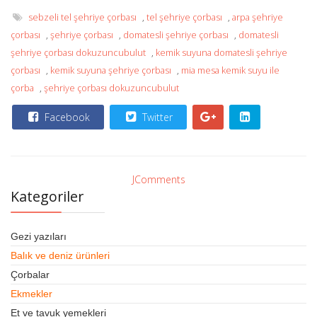
sebzeli tel şehriye çorbası
,
tel şehriye çorbası
,
arpa şehriye
çorbası
,
şehriye çorbası
,
domatesli şehriye çorbası
,
domatesli
şehriye çorbası dokuzuncubulut
,
kemik suyuna domatesli şehriye
çorbası
,
kemik suyuna şehriye çorbası
,
mia mesa kemik suyu ile
çorba
,
şehriye çorbası dokuzuncubulut
Facebook
Twitter
JComments
Kategoriler
Gezi yazıları
Balık ve deniz ürünleri
Çorbalar
Ekmekler
Et ve tavuk yemekleri