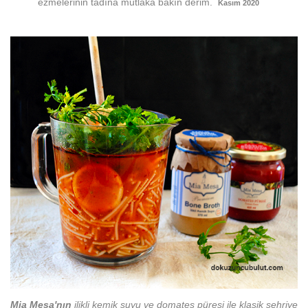
ezmelerinin tadına mutlaka bakın derim.
Kasım 2020
Mia Mesa'nın
ilikli kemik suyu ve domates püresi ile klasik şehriye