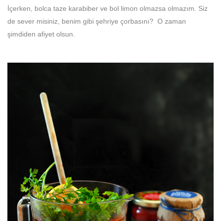
İçerken, bolca taze karabiber ve bol limon olmazsa olmazım. Siz
de sever misiniz, benim gibi şehriye çorbasını? O zaman
şimdiden afiyet olsun.