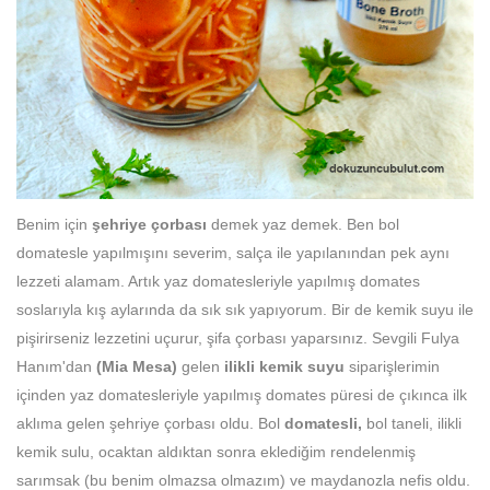
Benim için
şehriye çorbası
demek yaz demek. Ben bol
domatesle yapılmışını severim, salça ile yapılanından pek aynı
lezzeti alamam. Artık yaz domatesleriyle yapılmış domates
soslarıyla kış aylarında da sık sık yapıyorum. Bir de kemik suyu ile
pişirirseniz lezzetini uçurur, şifa çorbası yaparsınız. Sevgili Fulya
Hanım'dan
(Mia Mesa)
gelen
ilikli kemik suyu
siparişlerimin
içinden yaz domatesleriyle yapılmış domates püresi de çıkınca ilk
aklıma gelen şehriye çorbası oldu. Bol
domatesli,
bol taneli, ilikli
kemik sulu, ocaktan aldıktan sonra eklediğim rendelenmiş
sarımsak (bu benim olmazsa olmazım) ve maydanozla nefis oldu.