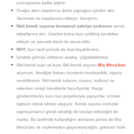
yumuşayana kadar pişirin.
Ocağın altını kapatınca defne yaprağını içinden alın.
Sarımsak ve maydanozu ekleyin, karıştırın.
İlikli kemik suyuna domatesli şehriye çorbasını
servis
tabaklarına alın. Üzerine bolca taze çekilmiş karabiber
ekleyin ve yanında limon ile servis edin.
NOT;
Aynı tarifi pirinçle de hazırlayabilirsiniz.
İçindeki şehriye miktarını azaltıp, çoğaltabilirsiniz.
İlikli kemik suyu ve kuzu ilikli kemik suyunu
Mia Mesa'dan
alıyorum. Verdiğim linkten ürünlerini inceleyebilir, sipariş
verebilirsiniz. İlikli kemik sularını, civasız, katkısız ve
veteriner onaylı kemiklerle hazırlıyorlar. Kargo
gönderimlerini, kuru buz poşetleriyle yapıyorlar, ürünler
taptaze olarak elinize ulaşıyor. Kemik suyunu evinizde
yapmıyorsanız gönül rahatlığı ile tavsiye edeceğim bir
marka. Bu tarifimde kullandığım domares püresi de Mia
Mesa'dan ve söylemeden geçemeyeceğim, şekersiz fıstık