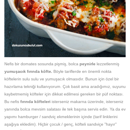
Nefis bir domates sosunda pişmiş, bolca
peynirle
lezzetlenmiş
yumuşacık fırında köfte.
Böyle tariflerde en önemli nokta
köftelerin sulu sulu ve yumuşacık olmasıdır. Bunun için özel bir
hazırlama tekniği kullanıyorum. Çok basit ama aradığımız, suyunu
kaybetmemiş köfteler için dikkat edilmesi gereken bir püf noktası.
Bu nefis
fırında köfteleri
isterseniz makarna üzerinde, isterseniz
yanında bolca mevsim salatası ile tek başına servis edin. Ya da ev
yapımı hamburger / sandviç ekmeklerinin içinde (tarif linklerini
aşağıya ekledim). Hiçbir çocuk / genç, köfteli sandviçe "hayır"