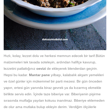
Hızlı, kolay, lezzet dolu ve herkesi memnun edecek bir tarif.
Bütün
malzemeleri tek tavada soteleyin, ardından hafifçe kavurup,
lezzetini patlattığınız
cevizi
de ekleyerek blenderdan geçirin.
Hepsi bu kadar.
Mantar pane
y
ılbaşı, kalabalık akşam yemekleri
ve özel günler için mükemmel bir parti mezesi. Bir gün önceden
yapın, ertesi gün yanında biraz gevrek ya da kızarmış ekmekle
birlikte servis edin. İçinde taze biberiye var. Biberiyenin pişirme
sırasında mutfağa yayılan kokusu inanılmaz. Biberiye eklemeden
de olur ama mutlaka bulup ekleyin derim. Verdiğim ölçülerle