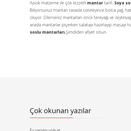
Azıcık malzeme ile çok lezzetli
mantar
tarifi.
Soya so
Biliyorsunuz mantarı tavada soteleyince bolca yağ, hatt
oluyor. Dilerseniz mantarları önce tereyağı ve zeytiny
arada mantarlar pişerken salatayı hazırlayıp masayı hazı
soslu mantarları.
Şimdiden afiyet olsun.
Çok okunan yazılar
Ev yapımı yoğurt