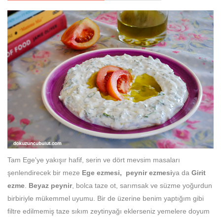
Tam Ege'ye yakışır hafif, serin ve dört mevsim masaları
şenlendirecek bir meze
Ege ezmesi,
peynir ezmesi
ya da
Girit
ezme
.
Beyaz peynir
, bolca taze ot, sarımsak ve süzme yoğurdun
birbiriyle mükemmel uyumu. Bir de üzerine benim yaptığım gibi
filtre edilmemiş taze sıkım zeytinyağı eklerseniz yemelere doyum