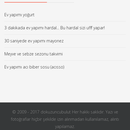
Ev yapımı yoğurt
3 dakikada ev yapımı hardal... Bu hardal sizi ufff yapar!
30 saniyede ev yapımı mayonez
Meyve ve sebze sezonu takvimi
Ev yapımı acı biber sosu (acısso)
© 2009 - 2017 dokuzuncubulut Her hakkı saklıdır. Yazı ve
fotoğraflar hiçbir şekilde izin alınmadan kullanılamaz, alıntı
yapılamaz.